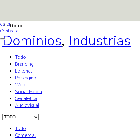
es
es
en
Portfolio
Contacto
Dominios
,
Industrias
Todo
Branding
Editorial
Packaging
Web
Social Media
Señaletica
Audiovisual
Todo
Comercial