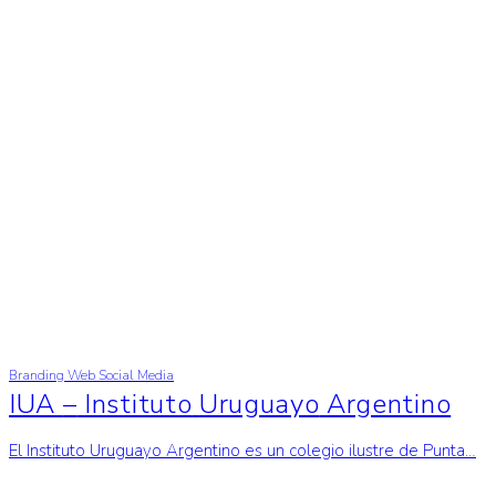
Branding
Web
Social Media
IUA
–
Instituto
Uruguayo
Argentino
El Instituto Uruguayo Argentino es un colegio ilustre de Punta…